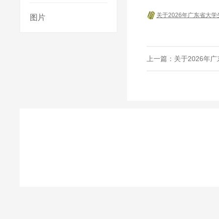
关于2026年广东省大
图片
上一篇：
关于2026年