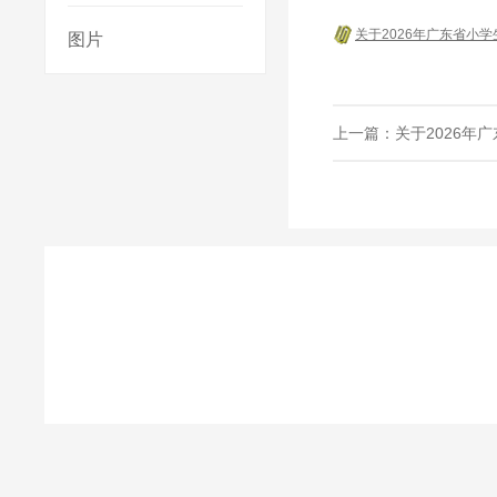
关于2026年广东省小
图片
上一篇：
关于2026年