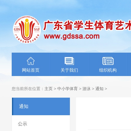
网站首页
关于我们
组织机构
您当前所在位置：
主页
>
中小学体育
>
游泳
>
通知
>
通知
公示